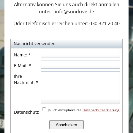
Und was machen wir noch?
Alternativ können Sie uns auch direkt anmailen
▼
unter : info@sundrive.de
Katalogdownloads
Oder telefonisch erreichen unter: 030 321 20 40
Selbstausbau Materialien
Shop Campingzubehör/ Lagerware
▼
Nachricht versenden
Ihr Shop vor Ort
Name:
*
E-Mail:
*
Service
Ihre
History
Nachricht:
*
Archiv
Galerie
Ja, ich akzeptiere die
Datenschutzerklärung.
Datenschutz
Impressum
Datenschutzerklärung