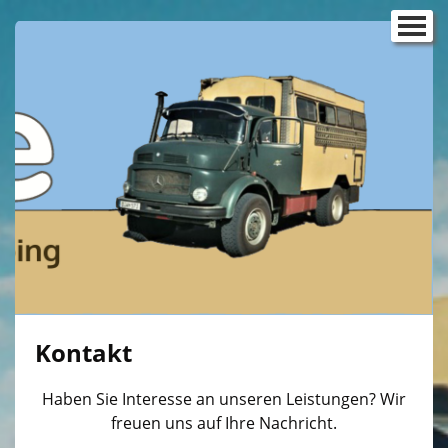
Startseite
Reisemobilbau
Ausbau VW T5/T6
▼
Ausbau VW T4
Ausbau VW T3
▼
Ausbau VW Caddy
Sprinter Ausbau
Campingboxen für Kurztrips
Kontakt
Dachsysteme
▼
Haben Sie Interesse an unseren Leistungen? Wir
Der Gasdoktor
freuen uns auf Ihre Nachricht.