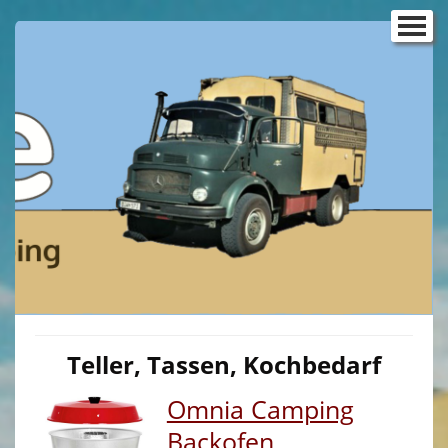
Startseite
Reisemobilbau
Ausbau VW T5/T6
▼
Ausbau VW T4
Ausbau VW T3
▼
Ausbau VW Caddy
Sprinter Ausbau
Campingboxen für Kurztrips
Teller, Tassen, Kochbedarf
Dachsysteme
▼
Omnia Camping
Der Gasdoktor
Backofen