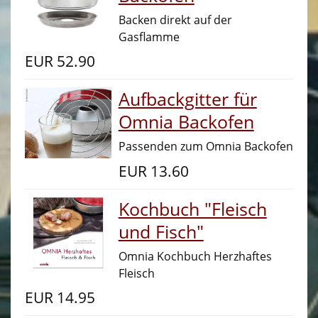
Und was machen wir noch?
▼
Backen direkt auf der
Gasflamme
Katalogdownloads
EUR
52.90
Selbstausbau Materialien
Aufbackgitter für
Shop Campingzubehör/ Lagerware
▼
Omnia Backofen
Campingstühle, Zelte, Haustierbedarf, Literatur
Passenden zum Omnia Backofen
Einbauten und Teile 2. Hand
EUR
13.60
Teller, Tassen, Kochbedarf
Fahrzeugbelüftung/ Anbauteile
Kochbuch "Fleisch
Rund um Wasser und Campingchemie
und Fisch"
Ihr Shop vor Ort
Omnia Kochbuch Herzhaftes
Fleisch
Service
EUR
14.95
History