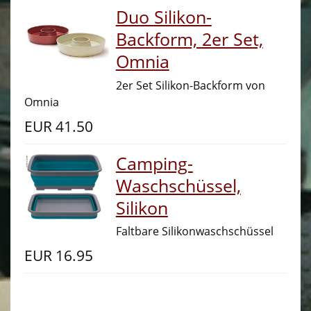
Duo Silikon-
Archiv
Backform, 2er Set,
Galerie
Omnia
Impressum
2er Set Silikon-Backform von
Omnia
Datenschutzerklärung
EUR
41.50
AGBs
Camping-
Hinweise zur Batterieentsorgung
Waschschüssel,
Widerrufsrecht
Silikon
Kontakt
Faltbare Silikonwaschschüssel
EUR
16.95