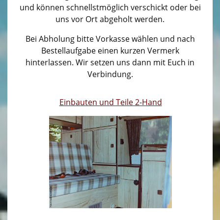
Und was machen wir noch?
und können schnellstmöglich verschickt oder bei
▼
uns vor Ort abgeholt werden.
Katalogdownloads
Bei Abholung bitte Vorkasse wählen und nach
Selbstausbau Materialien
Bestellaufgabe einen kurzen Vermerk
hinterlassen. Wir setzen uns dann mit Euch in
Shop Campingzubehör/ Lagerware
▼
Verbindung.
Campingstühle, Zelte, Haustierbedarf, Literatur
Einbauten und Teile 2-Hand
Einbauten und Teile 2. Hand
Teller, Tassen, Kochbedarf
Fahrzeugbelüftung/ Anbauteile
Rund um Wasser und Campingchemie
Ihr Shop vor Ort
Service
History