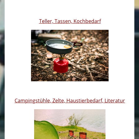
Archiv
Teller, Tassen, Kochbedarf
Galerie
Impressum
Datenschutzerklärung
AGBs
Hinweise zur Batterieentsorgung
Widerrufsrecht
Campingstühle, Zelte, Haustierbedarf, Literatur
Kontakt