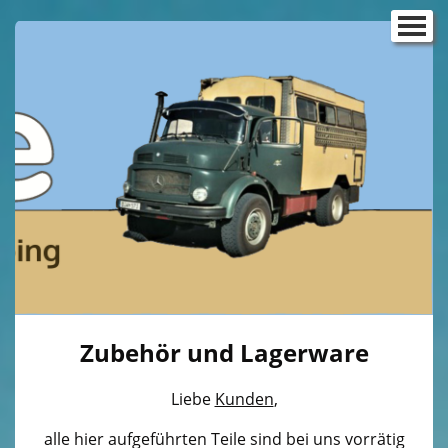
Startseite
Reisemobilbau
Ausbau VW T5/T6
▼
Ausbau VW T4
Ausbau VW T3
▼
Ausbau VW Caddy
Sprinter Ausbau
Campingboxen für Kurztrips
Zubehör und Lagerware
Dachsysteme
▼
Liebe
Kunden
,
Der Gasdoktor
alle hier aufgeführten Teile sind bei uns vorrätig