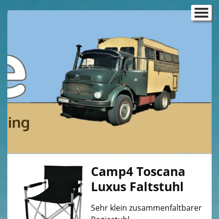
Startseite
Reisemobilbau
Ausbau VW T5/T6
▼
Ausbau VW T4
Ausbau VW T3
▼
Ausbau VW Caddy
Sprinter Ausbau
Campingboxen für Kurztrips
Camp4 Toscana
Dachsysteme
Luxus Faltstuhl
▼
Der Gasdoktor
Sehr klein zusammenfaltbarer