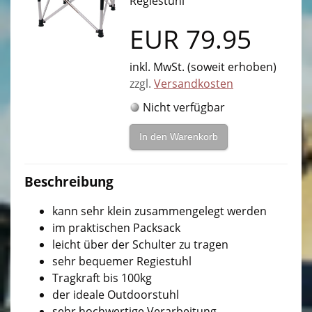
Regiestuhl
Und was machen wir noch?
▼
EUR
79.95
Katalogdownloads
inkl. MwSt. (soweit erhoben)
Selbstausbau Materialien
zzgl.
Versandkosten
Shop Campingzubehör/ Lagerware
▼
Nicht verfügbar
Ihr Shop vor Ort
In den Warenkorb
Service
Beschreibung
History
kann sehr klein zusammengelegt werden
Archiv
im praktischen Packsack
leicht über der Schulter zu tragen
Galerie
sehr bequemer Regiestuhl
Tragkraft bis 100kg
Impressum
der ideale Outdoorstuhl
Datenschutzerklärung
sehr hochwertige Verarbeitung